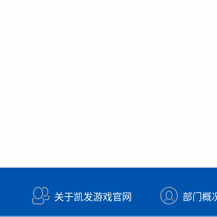
关于凯发游戏官网
部门概