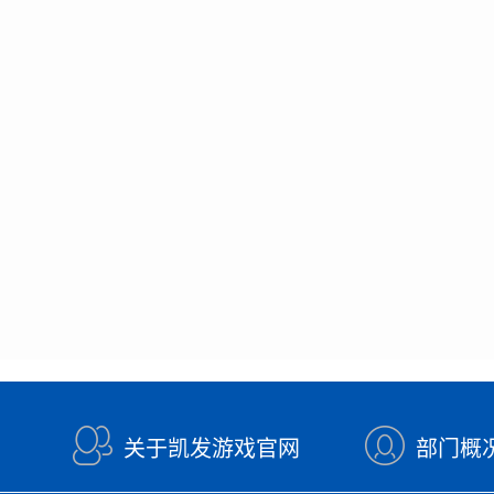
关于凯发游戏官网
部门概