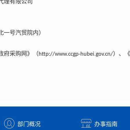
代理有限公司
北一号汽贸院内）
政府采购网》（
）、
http://www.ccgp-hubei.gov.cn/
日
部门概况
办事指南