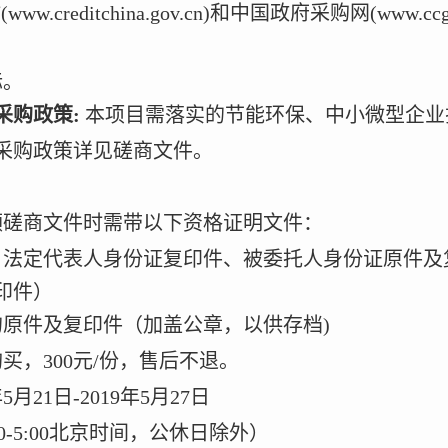
站
(www.creditchina.gov.cn)
和中国政府采购网
(www.ccg
；
标。
采购政策
:
本项目需落实的节能环保、中小微型企业
采购政策详见磋商文件。
领磋商文件时需带以下资格证明文件：
、法定代表人身份证复印件、被委托人身份证原件及
印件）
的原件及复印件（加盖公章，以供存档)
购买，
3
00
元
/
份，售后不退。
年5月21日-2019年5月
27
日
0-
5
:00
北京时间，公休日除外）