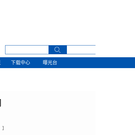
流
下载中心
曝光台
流
下载中心
曝光台
网
 】