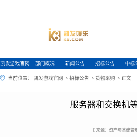
凯发游戏官网
部门概况
新闻公告
招标公告
中标
凯发游戏官网
部门概况
新闻公告
招标公告
中标
当前位置：
凯发游戏官网
>
招标公告
>
货物采购
> 正文
服务器和交换机等
【 来源：资产与基建管