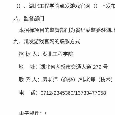
（
）、湖北工程学院凯发游戏官网
（
）上
发
八、监督部门
本招标项目的监督部门为省纪委监委驻湖
九、凯发游戏官网的联系方式
招
标
人：湖北工程学院
地
址：湖北省孝感市交通大道
272
号
联
系
人：厉老师（商务）
/韩老师（技术
电
话：
0712-2345360
/13733477058
电子邮件：
/