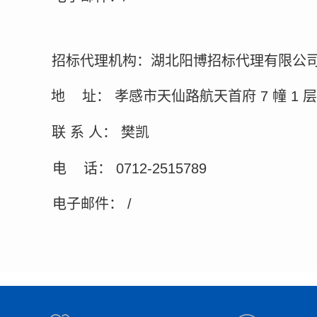
招标代理机构：湖北阳博招标代理有限公
地
址：
孝感市天仙路航天首府
7
幢
1
层
联
系
人：
樊凯
电
话：
0712-2515789
电子邮件：
/