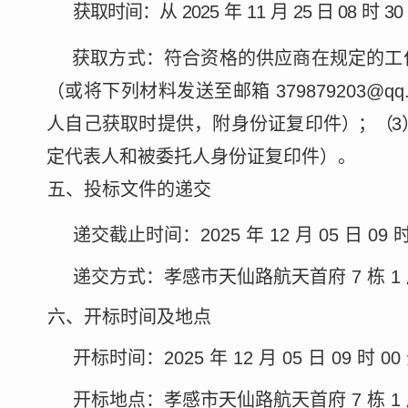
获取时间：从
2025
年
11
月
25 日 08
时
30
获取方式：符合资格的供应商在规定的工
（或将下列材料发送至邮箱
379879203@qq
人自己获取时提供，附身份证复印件
）；（
定代表人和被委托人
身份证复印件）。
五、投标文件的递交
递交截止时间：
2025
年
12
月
05 日 09
递交方式：孝感市天仙路航天首府
7
栋
1
六、开标时间及地点
开标时间：
2025
年
12
月
05 日 09
时
00
开标地点：孝感市天仙路航天首府
7
栋
1