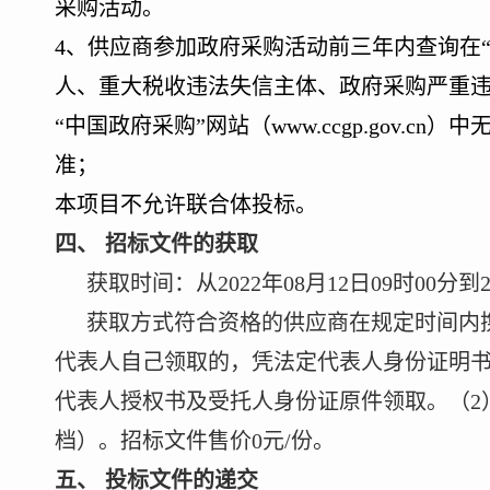
采购活动。
4
、
供应商参加政府采购活动前三年内查询在
人、重大税收违法失信主体、政府采购严重
“中国政府采购”网站（
www.ccgp.gov.cn）
中
准；
本项目不允许联
合体投标。
四
、
招标文件的获取
获取时间：从
2022年08月12日09时00分到
获取方式符合资格的供应商在规定时间内
代表人自己领取的，凭法定代表人身份证明
代表人授权书及受托人身份证原件领取。（2
档）。招标文件售价0元/份。
五
、
投标文件的递交