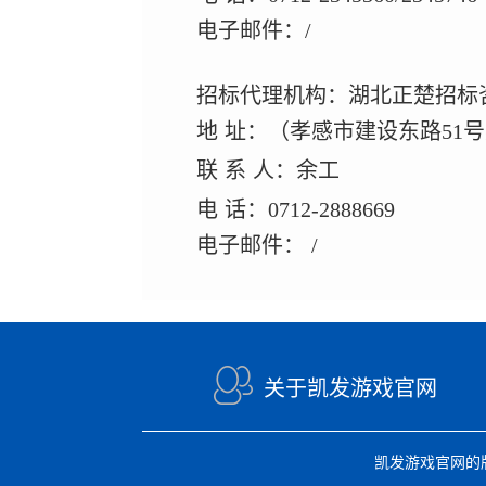
电子邮件：/
招标代理机构：湖北正楚招标
地
址：（孝感市建设东路51
联
系
人：余工
电
话：0712-2888669
电子邮件：
/
关于凯发游戏官网
凯发游戏官网的