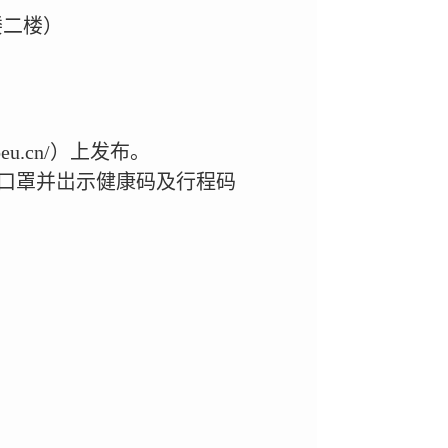
楼二楼）
hbeu.cn/）上发布。
口罩并岀示健康码及行程码