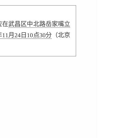
应在
武昌区中北路岳家嘴立
年11月24日10点30分
（北京