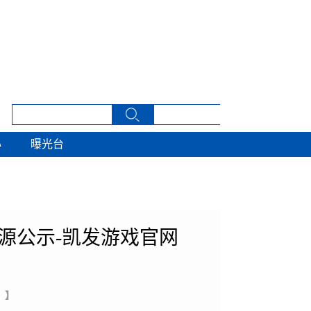
心
曝光台
心
曝光台
源公示-凯发游戏官网
 】