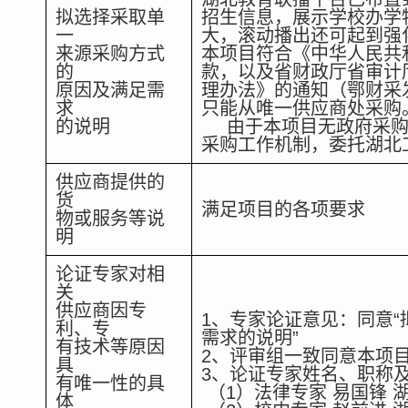
拟选择采取单
招生信息，展示学校办学
一
大，滚动播出还可起到强
来源采购方式
本项目符合《中华人民共
的
款，以及省财政厅省审计
原因及满足需
理办法》的通知（鄂财采发
求
只能从唯一供应商处采购
的说明
由于本项目无政府采购
采购工作机制，委托湖北
供应商提供的
货
满足项目的各项要求
物或服务等说
明
论证专家对相
关
供应商因专
1、专家论证意见：同意
利、专
需求的说明”
有技术等原因
2、评审组一致同意本项
具
3、论证专家姓名、职称
有唯一性的具
（1）法律专家 易国锋
体