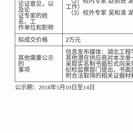
（2）校内专家 赵前进
论证意见，以
工作）
及论
（3）校外专家 吴和清
证专家的姓
名、工
作单位和职称
拟成交价格
2万元
信息发布媒体：湖北工程
其他需要公示
其他潜在供应商对本次单
的
采取实名制书面形式向采
事项
纪检监察部门提出，书面
附合法取得的相关证据材
公示期：
2018
年
5
月
10
日至
14
日