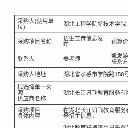
采购人(使用单
湖北工程学院新技术学院 
位)
招生宣传信息发
采购项目名称
预算价
布
凯发
联系人
姜老师
联系
采购人地址
湖北省孝感市学院路158
拟选择单一来
源
湖北长江讯飞教育服务有
供应商名称
采购项目
在湖北长江讯飞教育服务
具体内容
登招生信息。
湖北教育联播平台已布置