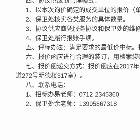
四、协议供应商管理模式：
1
、以本次询价确定的成交单位的报价（
2
、保卫处核实各类服务的具体数量。
3
、协议供应商凭服务协议和保卫处的维
4
、保卫处履行报账手续。
五、评标办法：满足要求的最低价中标。
六、报价函应进行合理的装订，用档案袋
七、报价函递交方式：报价函应在
2017
年
道
272
号明德楼
317
室）。
八、联系电话：
1
、招标办易老师：
0712-2345360
2
、保卫处余老师：
13995867318