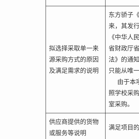
东方骄子
来，其发
《中华人
拟选择采取单一来
省财政厅
源采购方式的原因
法》的通
及满足需求的说明
只能从唯
由于本
照学校采
室采购
。
供应商提供的货物
满足项目
或服务等说明