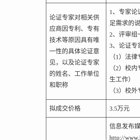
1
、专家论
论证专家对相关供
足需求的
应商因专利、专有
2
、评审组
技术等原因具有唯
3
、论证专
一性的具体论证意
（
1
）法律
见，以及论证专家
（
2
）校内
的姓名、工作单位
生工作）
和职称
（
3
）校外
拟成交价格
3.5
万元
信息发布
http://www.