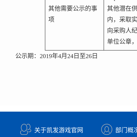
其他需要公示的事
其他潜在
项
内，采取
向采购人
单位公章
公示期：
2019
年
4
月
24
日至
26
日
关于凯发游戏官网
部门概