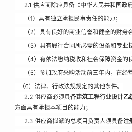
2.1
供应商除应具备《中华人民共和国政
1
（
）具有独立承担民事责任的能力；
2
（
）具有良好的商业信誉和健全的财务
3
（
）具有履行合同所必需的设备和专业
4
（
）有依法缴纳税收和社会保障资金的
5
（
）参加政府采购活动前三年内，在经
6
（
）法律、行政法规规定的其他条件。
2.2
供应商必须具备
建筑工程行业设计乙
方面具有承担本项目的能力；
2.3 供应商
拟派的总项目负责人须具备
注