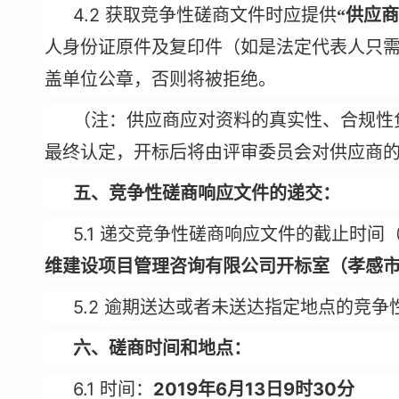
4.2
获取竞争性磋商文件时应提供
“供应
人身份证原件及复印件（如是法定代表人只
盖单位公章，否则将被拒绝。
（注：供应商应对资料的真实性、合规性
最终认定，开标后将由评审委员会对供应商
五、竞争性磋商响应文件的递交：
5.1
递交竞争性磋商响应文件的截止时间
维建设项目管理咨询有限公司开标室（孝感
5.2
逾期送达或者未送达指定地点的竞争
六、磋商时间和地点：
6.1
2019
6
13
9
30
时间：
年
月
日
时
分