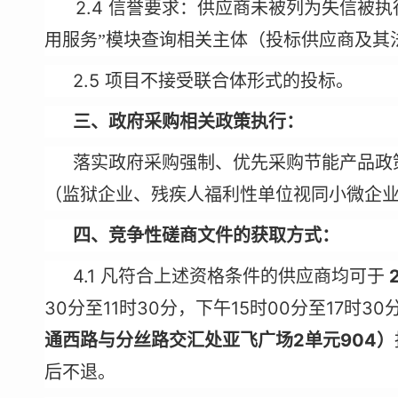
2.4
信誉要求：供应商未被列为失信被执
用服务”模块查询相关主体（投标供应商及其
2.5
项目不接受联合体形式的投标。
三、政府采购相关政策执行：
落实政府采购强制、优先采购节能产品政
（监狱企业、残疾人福利性单位视同小微企
四、竞争性磋商文件的获取方式：
4.1
2
凡符合上述资格条件的供应商均可于
30
11
30
15
00
17
30
分至
时
分，下午
时
分至
时
2
904
通西路与分丝路交汇处亚飞广场
单元
）
后不退。