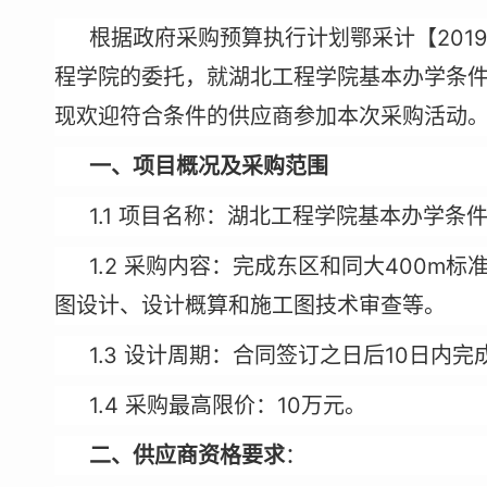
2019
根据政府采购预算执行计划鄂采计【
程学院的委托，就湖北工程学院基本办学条
现欢迎符合条件的供应商参加本次采购活动
一、项目概况及采购范围
1.1
项目名称：
湖北工程学院基本办学条
1.2
400m
采购内容：
完成东区和同大
标
图设计、设计概算和施工图技术审查等。
1.3
10
设计周期：合同签订之日后
日内完
1.4
10
采购最高限价：
万元。
二、供应商资格要求
：