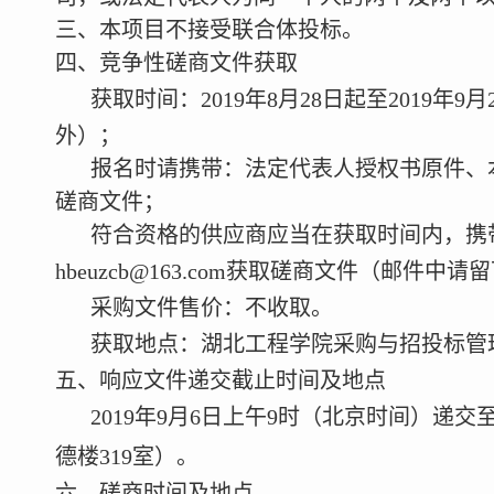
三、本项目不接受联合体投标。
四、竞争性磋商文件
获取
获取时间：
2019
年
8
月
28
日起
至
2019
年
9
月
外）；
报名时请携带：法定代表人授权书原件、
磋商文件；
符合资格的供应商应当在获取时间内，携
hbeuzcb@163.com
获取磋商文件（邮件中请留
采购文件售价：不收取。
获取地点：湖北工程学院采购与招投标管
五、响应文件递交
截止时间及地点
2019
年
9
月
6
日
上午
9
时（北京时间）递交
德楼
319
室）
。
六、磋商时间及地点