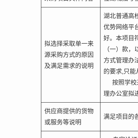
湖北普通高
优势网络平
好。本项目
拟选择采取单一来
（一）款，
源采购方式的原因
方式管理办法
及满足需求的说明
的要求
,
只能
按照学校
理办公室拟
供应商提供的货物
满足项目的
或服务等说明