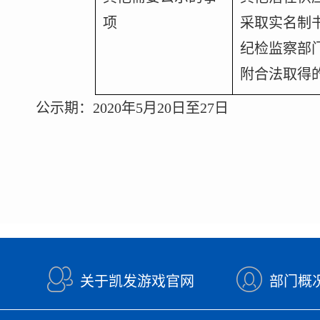
项
采取实名制
纪检监察部
附合法取得
公示期：
2020
年
5
月
20
日
至
27
日
关于凯发游戏官网
部门概