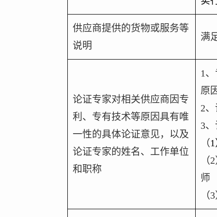
实
供应商提供的货物或服务等
满
说明
1
、
原
论证专家对相关供应商因专
2
、
利、专有技术等原因具有唯
3
、
一性的具体论证意见，以及
（
1
论证专家的姓名、工作单位
（
和职称
师
（