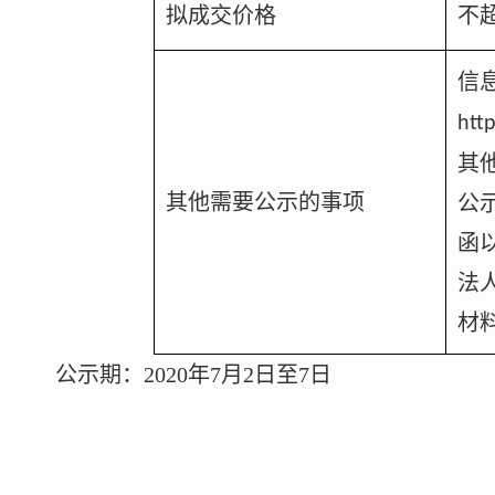
拟成交价格
不超
信
htt
其
其他需要公示的事项
公
函
法
材
公示期：
2020
年
7
月
2
日
至
7
日