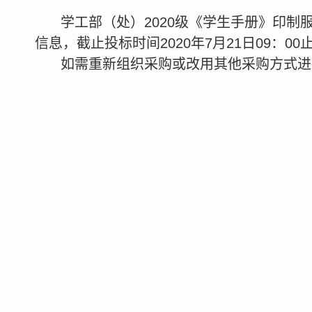
学工部（处）
2020
级《学生手册》印制
信息，截止投标时间
2020
年
7
月
21
日
09
：
00
如需重新组织采购或改用其他采购方式进