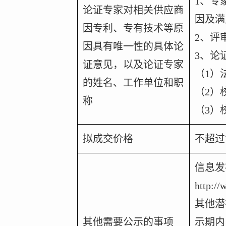
1
、专
论证专家对相关供应商
因及满
因专利、专有技术等原
2
、评
因具有唯一性的具体论
3
、论
证意见，以及论证专家
（1）
的姓名、工作单位和职
（2）
称
（3）
拟成交价格
不超过7
信息发
http:/
其他潜
其他需要公示的事项
示期内