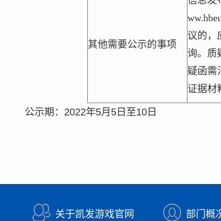
信息发布
ww.hbe
议的，
其他需要公示的事项
询。质
疑函需
证据材
公示期：
2022
年
5
月
5
日至
10
日
关于凯发游戏官网
部门概