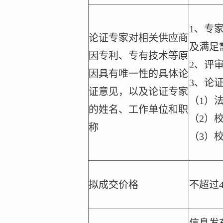
1
、专
论证专家对相关供应商
及满足
因专利、专有技术等原
2
、评
因具有唯一性的具体论
3
、论
证意见，以及论证专家
（
1
）法
的姓名、工作单位和职
（
2
）校
称
（
3
）校
拟成交价格
不超过4