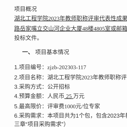
项目概况
湖北工程学院
2023年教师职称评审代表性
路岳家嘴立交山河企业大厦
48楼4805室或邮
投标文件。
一、
项目基本情况
1
.
项目编号：
zjzb-202303-117
2.
项目名称：湖北工程学院
2023年教师职
3.采购方式：公开招标
4.
预算
金额
：人民币
25
万元
5.最高限价：
评审费
1000元/
位专家
6.采购需求：本项目共为1个包，
包含
202
三章“项目采购需求”）