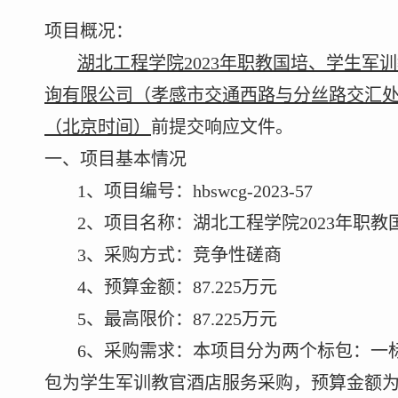
项目概况：
湖北工程学院
2023
年职教国培、学生军训
询有限公司（孝感市交通西路与分丝路交汇
（北京时间）
前提交响应文件。
一、项目基本情况
1
、
项目编号：
hbswcg-2023-57
2
、
项目名称：
湖北工程学院
2023
年职教
3
、采购方式：竞争性磋商
4
、预算金额：
87.225
万元
5
、最高限价
：
87.225
万元
6
、采购需求：
本项目分为两个标包：一
包为学生军训教官酒店服务采购，预算金额