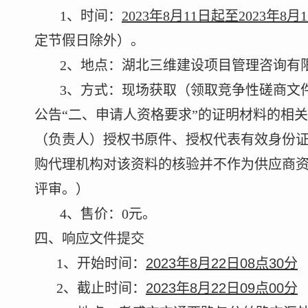
1
、时间：
202
3
年
8
月
11
日起至
202
3
年
8
月
1
定节假日除外）
。
2
、地点：湖北三维建设项目管理咨询有
3
、方式：
现场获取（领取竞争性磋商文
公告
“二、申请人资格要求”的证明材料的相
（负责人）授权书原件、授权代表有效身份
购代理机构对该资料的核验并不作为供应商
评审。）
4
、售价：
0
元
。
四、响应文件提交
1
、开始时间：
2023年8月22日08点30分
2
、
截止时间：
2023年8月22日09点00分