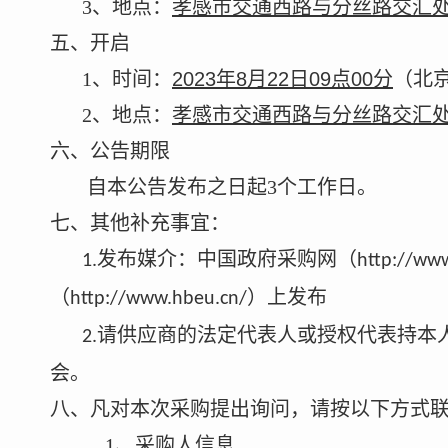
3
、
地点
：
孝感市交通西路与分丝路交汇
五、开启
1
、
时间：
2023年8月22日09点00分
（北
2
、
地点
：
孝感市交通西路与分丝路交汇
六、公告期限
自本公告发布之日起
3
个工作日。
七、其他补充事宜
：
发布媒介
：
中国政府采购网（
1.
http://www
（
）
上发布
http://www.hbeu.cn/
请供应商的法定代表人或授权代表持本
2.
会。
八、凡对本次采购提出询问，请按
以下方式
1
、采购人信息