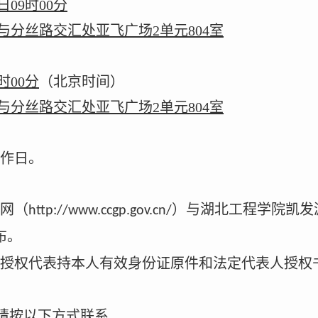
日
09
时
00
分
与分丝路交汇处亚飞广场
2
单元
804
室
时
00
分
（北京时间）
与分丝路交汇处亚飞广场
2
单元
804
室
作日。
网（
）
与湖北工程学院凯发
http://www.ccgp.gov.cn/
布。
授权代表持本人有效身份证原件和法定代表人授权
请按
以下方式
联系