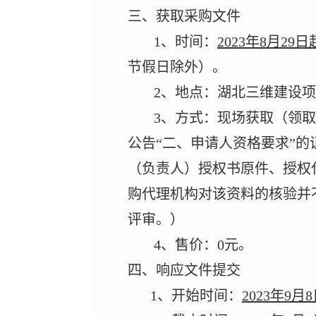
三、获取采购文件
1
、时间：
202
3
年
8
月
29
日
节假日除外）
。
2
、地点：湖北三维建设项
3
、方式：
现场获取（领取
公告
“二、申请人资格要求”
（负责人）授权书原件、授权
购代理机构对该资料的核验并
评审。）
4
、售价：
0
元
。
四、响应文件提交
1
、开始时间：
2023
年
9
月
8