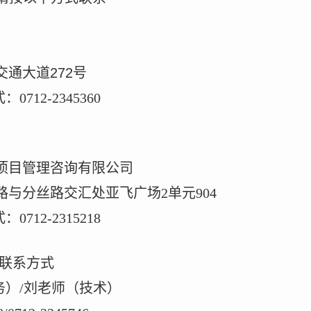
交通大道
272
号
式：
0712-2345360
项目管理咨询有限公司
路与分丝路交汇处亚飞广场
2
单元
904
式：
0712-2315218
联系方式
务）
/
刘老师（技术）