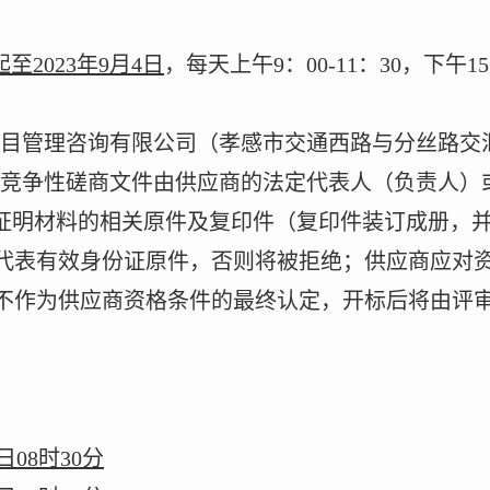
起至
202
3
年
9
月
4
日
，每天上午
9
：
00
-
11
：
3
0
，下午
1
5
目管理咨询有限公司（孝感市交通西路与分丝路交
竞争性磋商文件由供应商的法定代表人（负责人）
的证明材料的相关原件及复印件（复印件装订成册，
代表有效身份证原件，否则将被拒绝；供应商应对
不作为供应商资格条件的最终认定，开标后将由评
日
08
时
30
分