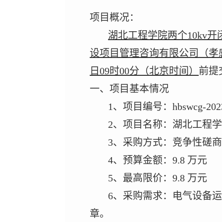
项目概况：
湖北工程学院两个
10kv
开
设项目管理咨询有限公司（孝
日
09
时
00
分（北京时间）
前提
一、项目基本情况
1
、
项目编号：
hbswcg-202
2
、
项目名称：
湖北工程学
3
、采购方式：竞争性磋商
4
、预算金额：
9.8
万元
5
、最高限价
：
9.8
万元
6
、采购需求：
电气设备运
章。