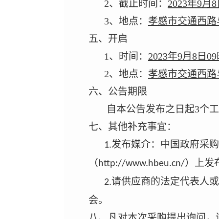
2
、
截止时间：
2023
年
9
月
8
3
、
地点
：
孝感市交通西路
五、开启
1
、
时间：
2023
年
9
月
8
日
09
2
、
地点
：
孝感市交通西路
六、公告期限
自本公告发布之日起
3
个工
七、其他补充事宜
：
发布媒介
：
中国政府采购
1.
（
）
上发
http://www.hbeu.cn/
请供应商的法定代表人或
2.
会。
八、凡对本次采购提出询问，