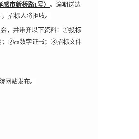
孝感市新桥路
1号）
。逾期送达
招标人将拒收
件，
。
标会，并带齐以下资料：
①投标
；②ca数字证书；③招标文件
院网站发布。