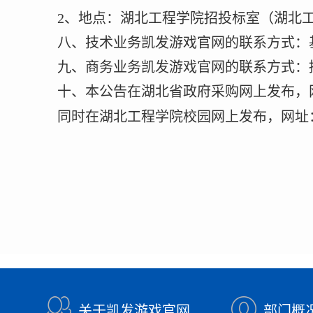
2、地点：湖北工程学院招投标室（湖北
八、技术业务凯发游戏官网的联系方式：基本建
九、商务业务凯发游戏官网的联系方式：招标采
十、本公告在湖北省政府采购网上发布，
同时在湖北工程学院校园网上发布，网址
关于凯发游戏官网
部门概