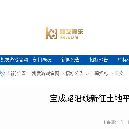
凯发游戏官网
部门概况
新闻公告
招标公告
中标
凯发游戏官网
部门概况
新闻公告
招标公告
中标
当前位置：
凯发游戏官网
>
招标公告
>
工程招标
> 正文
宝成路沿线新征土地平
【 来源： 】
【