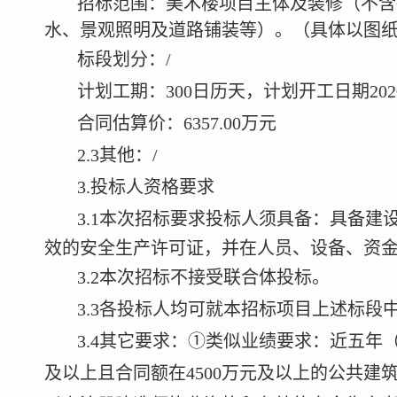
招标范围：美术楼项目主体及装修（不含
水、景观照明及道路铺装等）。（具体以图
标段划分：
/
计划工期：
300
日历天，计划开工日期
202
合同估算价：
6357.00
万元
2.3
其他：
/
3.
投标人资格要求
3.1
本次招标要求投标人须具备
：具备建
效的安全生产许可证，并在人员、设备、资
3.2
本次招标不接受联合体投标。
3.3
各投标人均可就本招标项目上述标段
3.4
其它要求：①类似业绩要求：近五年
及以上且合同额在
4500
万元及以上的公共建