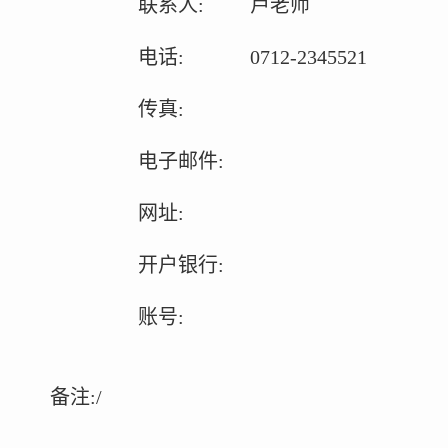
联系人
:
卢老师
电话
:
0712-2345521
传真
:
电子邮件
:
网址
:
开户银行
:
账
号
:
备注
:/