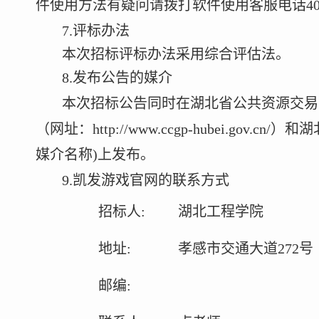
件使用方法有疑问请拨打软件使用客服电话
4
7.
评标办法
本次招标评标办法采用综合评估法。
8.
发布公告的媒介
本次招标公告同时在湖北省公共资源交易
（网址：
http://www.ccgp-hubei.gov.cn/
）和湖
媒介名称
)
上发布。
9.
凯发游戏官网的联系方式
招标人
:
湖北工程学院
地址
:
孝感市交通大道
272
号
邮编
: