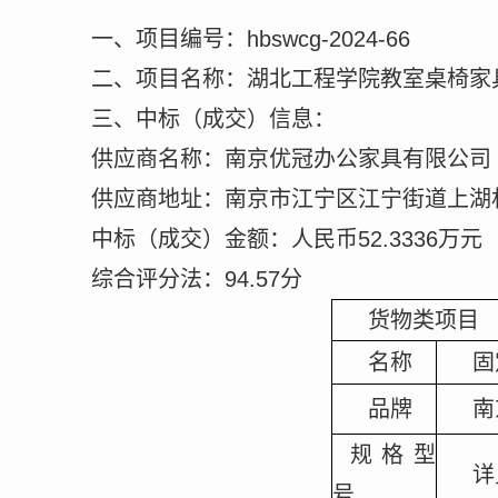
一、项目编号：
hbswcg-2024-66
二
、项目名称：
湖北工程学院教室桌椅家
三、中标（成交）信息
：
供应商名称：
南京优冠办公家具有限公司
供应商地址：
南京市江宁区江宁街道上湖
中标（成交）金额：人民币
52
.
3336
万元
综合评分法：
94.57
分
货物类项目
名称
固
品牌
南
规格型
详
号