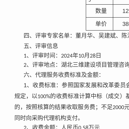
数量
12
单价
38
四、评审专家名单：
董月华、吴建斌、陈
五、评审信息
、评审时间：
年
月
日
1
2024
10
28
、评审地点：湖北三维建设项目管理咨
2
六
、
代理服务收费标准及金额：
1
、收费标准：参照国家发展和改革委员
规定，以
的收费标准计算中标（成交）
100%
的，按照核算的结果收取服务费；不足
2000
同时向采购代理机构支付。
、收费金额：人民币
万元
2
0.58