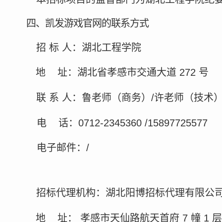
四、凯发游戏官网的联系方式
招
标
人：湖北工程学院
地
址：湖北省孝感市交通大道
272
号
联
系
人：鲁老师（商务）
/许老师（技术
电
话：
0712-2345360 /158977255
77
电子邮件：
/
招标代理机构：湖北阳博招标代理有限公
地
址：
孝感市天仙路航天首府
7
幢
1
层