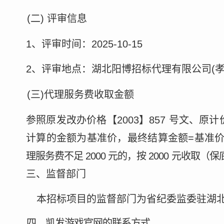
(二) 评审信息
1、评审时间：2025-10-15
2、评审地点：湖北阳博招标代理有限公司(孝感
(三)代理服务费收取金额
参照原发改办价格【
2003】857
号文、原计
计算的金额为基准价，最终结
算金额
=基准
理服务费不足
2000 元
的，按
2000
元收取（保
三、监督部门
本招标项目的监督部门为省纪委监委驻湖
四、凯发游戏官网的联系方式