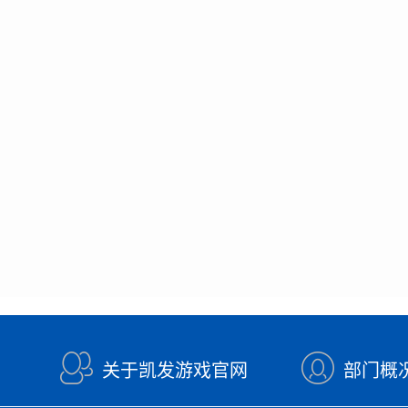
关于凯发游戏官网
部门概