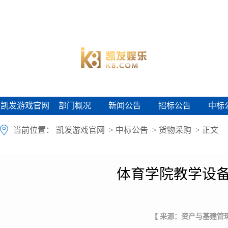
凯发游戏官网
部门概况
新闻公告
招标公告
中标
凯发游戏官网
部门概况
新闻公告
招标公告
中标
当前位置：
凯发游戏官网
>
中标公告
>
货物采购
> 正文
体育学院教学设备
【 来源：资产与基建管