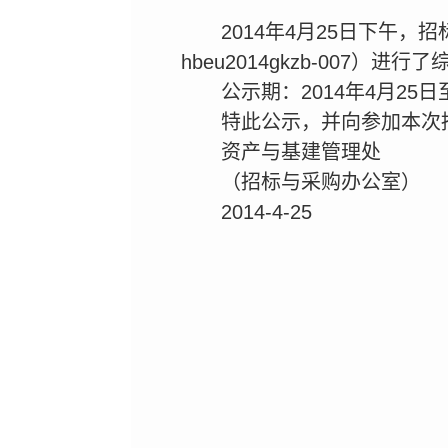
2014年4月25日下午
hbeu2014gkzb-00
公示期：2014年4月25日
特此公示，并向参加本次
资产与基建管理处
（招标与采购办公室）
2014-4-25