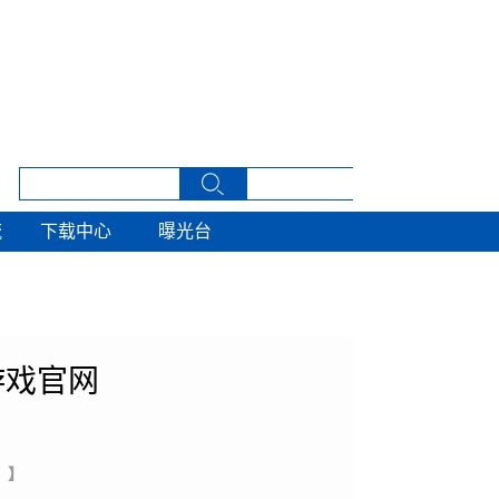
流
下载中心
曝光台
流
下载中心
曝光台
游戏官网
 】