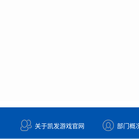
关于凯发游戏官网
部门概