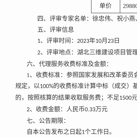
单价
2988
四、评审专家名单：
徐忠伟、祝小燕
五、评审信息
、评审时间：
年
月
日
1
2023
10
23
、评审地点：湖北三维建设项目管
2
六
、
代理服务收费标准及金额：
1
、
收费标准：参照
国家发展和改革委员
规定，以
的收费标准计算中标（成交）
100%
的，按照核算的结果收取服务费；不足
1500
、收费金额：人民币
万元
2
0.33
七、公告期限：
自本公告发布之日起
个工作日。
1