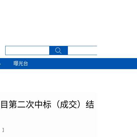
心
曝光台
心
曝光台
项目第二次中标（成交）结
 】