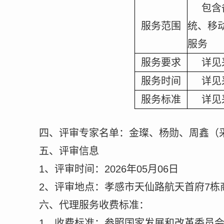
包含
服务范围
统、移
服务
服务要求
详见
服务时间
详见
服务标准
详见
四、评审专家名单：
金璨
、
杨勋
、周
鑫
（
五、评审信息
1、评审时间：2026年0
5
月
06
日
2、评审地点：孝感市天仙路航天首府7栋
六、代理服务收费标准：
1、收费标准：参照国家发展和改革委员会办公