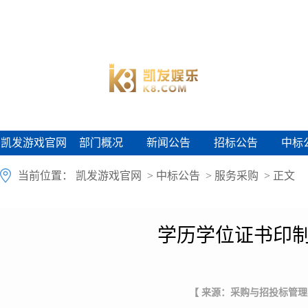
凯发游戏官网
部门概况
新闻公告
招标公告
中标
凯发游戏官网
部门概况
新闻公告
招标公告
中标
当前位置：
凯发游戏官网
>
中标公告
>
服务采购
> 正文
学历学位证书印制
【 来源：采购与招投标管理