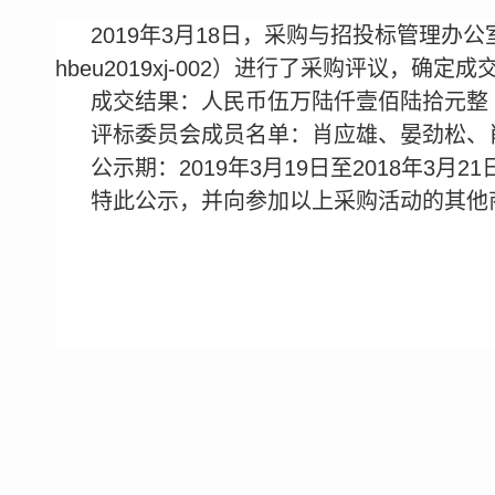
2019
年
3
月
18
日
，采购与招投标管理办公
hbeu2019xj-002
）
进行了采购评议，确定成
成交结果：人民币伍万陆仟壹佰陆拾元整
评标委员会成员名单：肖应雄、晏劲松、
公示期：
2019
年
3
月
19
日
至
2018
年
3
月
21
特此公示，并向参加以上采购活动的其他