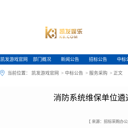
凯发游戏官网
部门概况
新闻公告
招标公告
中标
凯发游戏官网
部门概况
新闻公告
招标公告
中标
当前位置：
凯发游戏官网
>
中标公告
>
服务采购
> 正文
消防系统维保单位遴
【 来源：招标采购办公