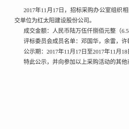
2017
年1
1
月
17
日，招标采购办公室组织相
交单位为
红太阳建设股份公司。
成交金额：人民币
陆万伍仟捌佰元整
（
6.
评标委员会成员名单：
邓国华，余雷，许
公示期：
2017
年1
1
月
17
日至2017年11月1
特此公示，并向参加以上采购活动的其他