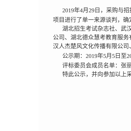
2019
年
4
月
29
日
，采购与招
项目进行了单一来源谈判，确
湖北招生考试杂志社、武
公司、湖北德众慧考教育服务
汉人杰楚风文化传播有限公司
公示期：
2019
年
5
月
5
日
至
2
评标委员会成员名单：张
特此公示，并向参加以上