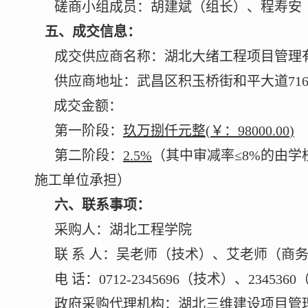
磋商小组成员
：
胡建斌（组长）、程寿安
五、成交信息：
成交供应商名称
：
湖北大绪工程项目管理
供应商地址：武昌区积玉桥街和平大道
71
成交金额
：
第一阶段：
玖万捌
仟元
整
(
￥：
98000.00
)
第二阶段：
2.5
%
（其中审减率
≤
8%
的由学
施工单位承担
）
六、联系事项：
采购人：
湖北工程学院
联
系
人：
吴老师（技术）、艾老师（商
电
话：
0712-2345696
（技术）、
2345360
政府采购代理机构：
湖北三维建设项目管