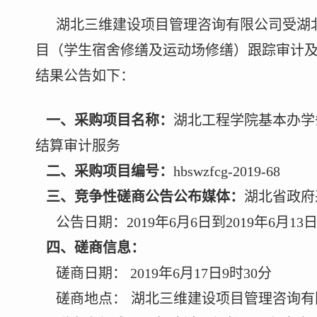
湖北三维建设项目管理咨询有限公司
受
湖
目（学生宿舍修缮及运动场修缮）跟踪审计
结果公告如下：
一、采购项目名称：
湖北工程学院基本办学
结算审计服务
二、采购项目编号：
hbswzfcg-2019-68
三、
竞争性磋商
公告公布媒体：
湖北省政府
公告日期：
2019
年
6
月
6
日到
2019
年
6
月
13
四、
磋商
信息：
磋商
日期
：
201
9
年
6
月
17
日
9
时
30
分
磋商
地点：
湖北三维建设项目管理咨询有