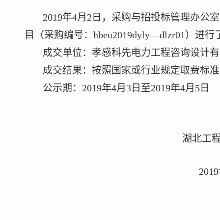
2019年
4
月
2
日，采购与招投标管理办公室
目
（采购编号：
hbeu2019dyly—dlzr01
）进行
成交单位：
孝感科先电力工程咨询设计有
成交结果：
按照国家或行业规定取费标准
公示期：
2019年
4
月
3
日至
2019年
4
月
5
日
湖北工
2019