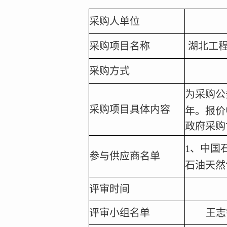
采购人单位
采购项目名称
湖北工
采购方式
为采购公
采购项目具体内容
年。报价
政府采购
1
、中国
参与供应商名单
石油天然
评审时间
评审小组名单
王志