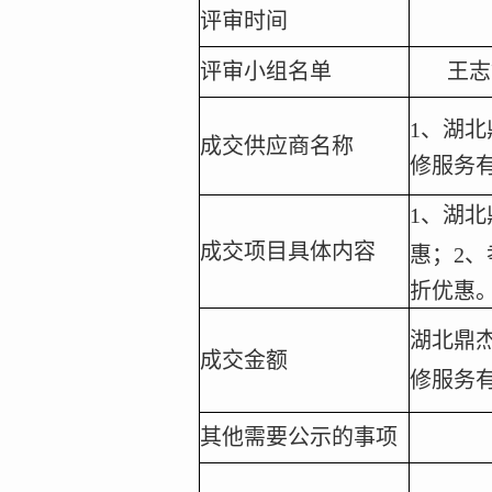
评审时间
评审小组名单
王志
1
、湖北
成交供应商名称
修服务
1
、湖北
成交项目具体内容
惠；
2
、
折优惠
湖北鼎
成交金额
修服务
其他需要公示的事项