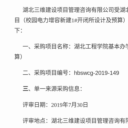
湖北三维建设项目管理咨询有限公司
受
湖
目（校园电力增容新建
1#
开闭所设计及预算
下：
一、采购项目名称：
湖北工程学院基本办
算）
二、采购项目编号：
hbswcg-2019-149
三
、单一来源采购信息
：
评审
日期
：
2019
年
7
月
30
日
评审
地点：
湖北三维建设项目管理咨询有