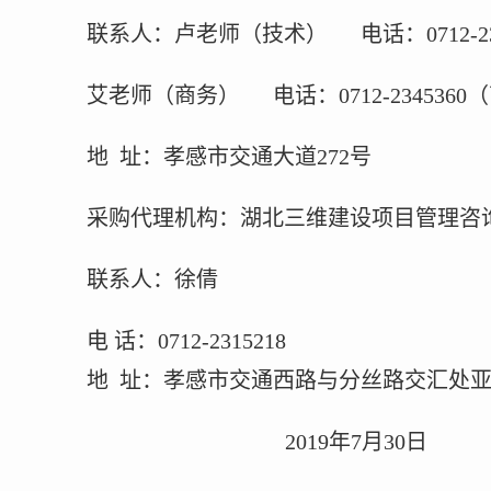
联系人：卢老师（技术）
电话：
0712-2
艾老师（商务）
电话：
0712-2345360
（
地
址：孝感市交通大道
272
号
采购代理机构：湖北三维建设项目管理咨
联系人：徐倩
电
话：
0712-231521
8
地
址：孝感市交通西路与分丝路交汇处
2019
年
7
月
30
日