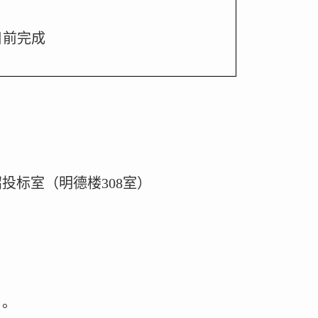
日前
完成
招投标室（明德楼
308
室）
：
日。