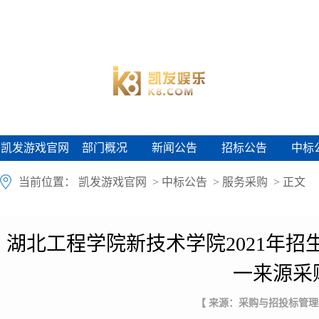
凯发游戏官网
部门概况
新闻公告
招标公告
中标
凯发游戏官网
部门概况
新闻公告
招标公告
中标
当前位置：
凯发游戏官网
>
中标公告
>
服务采购
> 正文
湖北工程学院新技术学院2021年招
一来源采
【 来源：采购与招投标管理