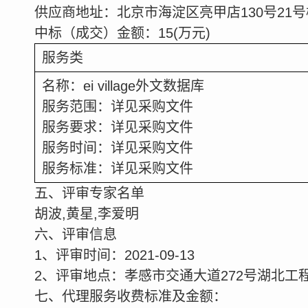
供应商地址：北京市海淀区亮甲店
130
号
21
号
中标（成交）金额：
15
(
万元
)
服务类
名称：
ei village
外文数据库
服务范围：详见采购文件
服务要求：详见采购文件
服务时间：详见采购文件
服务标准：详见采购文件
五、评审专家名单
胡波
,
黄星
,
李爱明
六、评审信息
1
、评审时间：
2021-09-13
2
、评审地点：孝感市交通大道
272
号湖北工
七、代理服务收费标准及金额：