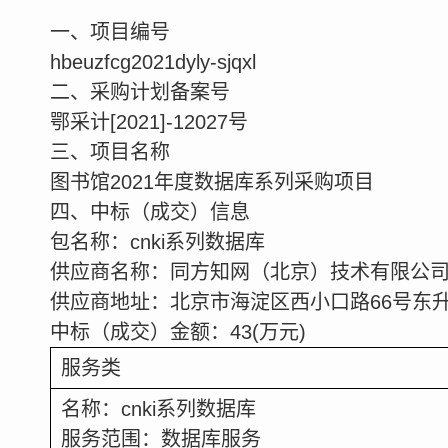
一、项目编号
hbeuzfcg2021dyly-sjqxl
二、采购计划备案号
鄂采计
[2021]-12027
号
三、项目名称
图书馆
2021
年度数据库系列采购项目
四、中标（成交）信息
包名称：
cnki
系列数据库
供应商名称：同方知网（北京）技术有限公
供应商地址：北京市海淀区西小口路
66
号东
中标（成交）金额：
43
(
万元
)
服务类
名称：
cnki
系列数据库
服务范围：数据库服务