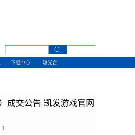
流
下载中心
曝光台
流
下载中心
曝光台
）成交公告-凯发游戏官网
 】