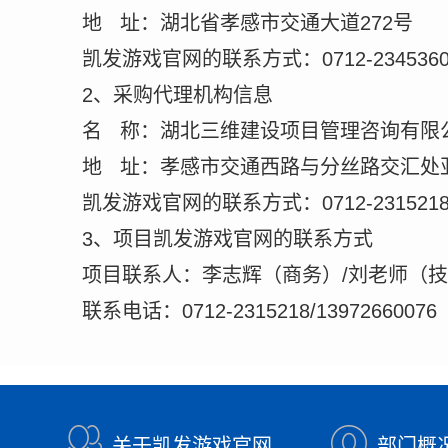
地
址：湖北省孝感市交通大道
272
号
凯发游戏官网的联系方式：
0712-234536
2
、采购代理机构信息
名
称：湖北三维建设项目管理咨询有限
地
址：孝感市交通西路与分丝路交汇处
凯发游戏官网的联系方式：
0712-231521
3
、项目凯发游戏官网的联系方式
项目联系人：李志辉（商务）
/
刘老师（技
联系电话：
0712-2315218/13972660076
关于凯发游戏官网
部门概