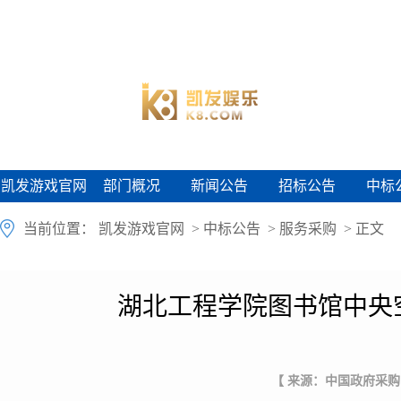
凯发游戏官网
部门概况
新闻公告
招标公告
中标
凯发游戏官网
部门概况
新闻公告
招标公告
中标
当前位置：
凯发游戏官网
>
中标公告
>
服务采购
> 正文
湖北工程学院图书馆中央
【 来源：中国政府采购