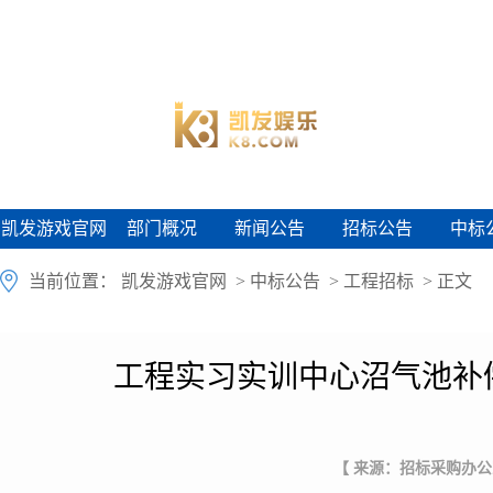
凯发游戏官网
部门概况
新闻公告
招标公告
中标
凯发游戏官网
部门概况
新闻公告
招标公告
中标
当前位置：
凯发游戏官网
>
中标公告
>
工程招标
> 正文
工程实习实训中心沼气池补
【 来源：招标采购办公